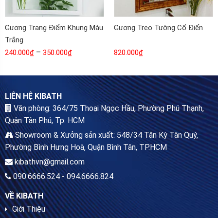
Gương Trang Điểm Khung Màu
Gương Treo Tường Cổ Điển
Trắng
–
240.000
₫
350.000
₫
820.000
₫
LIÊN HỆ KIBATH
Văn phòng: 364/75 Thoại Ngọc Hầu, Phường Phú Thạnh,
Quận Tân Phú, Tp. HCM
Showroom & Xưởng sản xuất: 548/34 Tân Kỳ Tân Quý,
Phường Bình Hưng Hoà, Quận Bình Tân, TP.HCM
kibathvn@gmail.com
090.6666.524 - 094.6666.824
VỀ KIBATH
Giới Thiệu