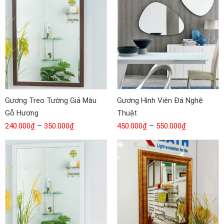
Gương Treo Tường Giả Màu
Gương Hình Viên Đá Nghệ
Gỗ Hương
Thuật
–
–
240.000
₫
350.000
₫
450.000
₫
550.000
₫