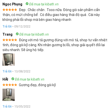
Ngọc Phụng
Đã mua tại kibath.vn
Đẹp . Chắc chắn . Tooo nữa. Đóng gói sản phẩm cẩn
Được xếp
thận, có mút chống bể . Có điều giao hàng thái độ quá . Cái này
hạng
5
5
không phải lỗi shop mà bên giao hàng nhanh
sao
Trả lời
•
09/12/2022
Trang
Đã mua tại kibath.vn
Đúng với mô tả:gương đúng với mô tả, shop tư vấn nhiệt
Được xếp
tình, đóng gói kỹ càng. Khi nhận gương bị lỗi, shop giải quyết đổi lại
hạng
5
5
siêu nhanh. Sẽ ủng hộ tiếp.
sao
Trả lời
•
13/08/2022
HẢI
Đã mua tại kibath.vn
Gương đẹp, đóng gói kỹ
Được xếp
hạng
5
5
sao
Trả lời
•
15/05/2022