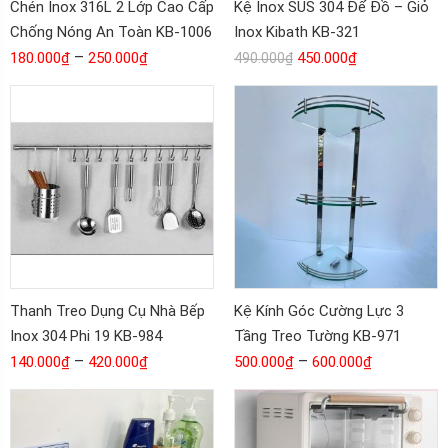
Chén Inox 316L 2 Lớp Cao Cấp
Kệ Inox SUS 304 Để Đồ – Giỏ
Chống Nóng An Toàn KB-1006
Inox Kibath KB-321
–
180.000
₫
250.000
₫
450.000
₫
490.000
₫
Thanh Treo Dụng Cụ Nhà Bếp
Kệ Kính Góc Cường Lực 3
Inox 304 Phi 19 KB-984
Tầng Treo Tường KB-971
–
–
140.000
₫
420.000
₫
500.000
₫
600.000
₫