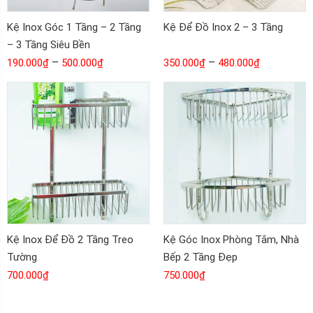
Kệ Inox Góc 1 Tầng – 2 Tầng
Kệ Để Đồ Inox 2 – 3 Tầng
– 3 Tầng Siêu Bền
–
–
190.000
₫
500.000
₫
350.000
₫
480.000
₫
Kệ Inox Để Đồ 2 Tầng Treo
Kệ Góc Inox Phòng Tắm, Nhà
Tường
Bếp 2 Tầng Đẹp
700.000
₫
750.000
₫