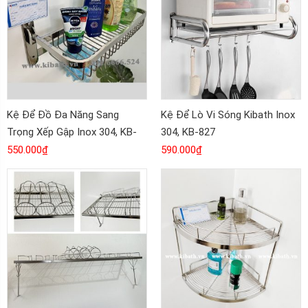
Kệ Để Đồ Đa Năng Sang
Kệ Để Lò Vi Sóng Kibath Inox
Trọng Xếp Gập Inox 304, KB-
304, KB-827
924
550.000
₫
590.000
₫