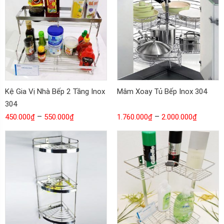
Kệ Gia Vị Nhà Bếp 2 Tầng Inox
Mâm Xoay Tủ Bếp Inox 304
304
–
–
450.000
₫
550.000
₫
1.760.000
₫
2.000.000
₫