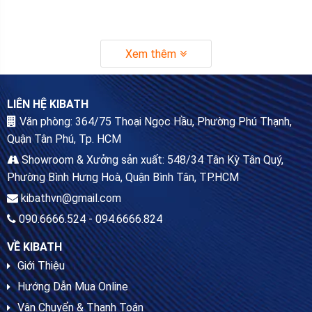
Xem thêm
LIÊN HỆ KIBATH
Văn phòng: 364/75 Thoại Ngọc Hầu, Phường Phú Thạnh,
Quận Tân Phú, Tp. HCM
Showroom & Xưởng sản xuất: 548/34 Tân Kỳ Tân Quý,
Phường Bình Hưng Hoà, Quận Bình Tân, TP.HCM
kibathvn@gmail.com
090.6666.524 - 094.6666.824
VỀ KIBATH
Giới Thiệu
Hướng Dẫn Mua Online
Vận Chuyển & Thanh Toán