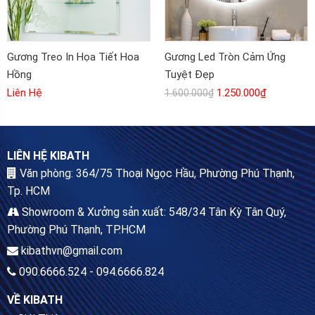
Gương Treo In Họa Tiết Hoa
Gương Led Tròn Cảm Ứng
Hồng
Tuyệt Đẹp
Liên Hệ
1.250.000
₫
1.600.000
₫
LIÊN HỆ KIBATH
Văn phòng: 364/75 Thoại Ngọc Hầu, Phường Phú Thạnh,
Tp. HCM
Showroom & Xưởng sản xuất: 548/34 Tân Kỳ Tân Quý,
Phường Phú Thạnh, TP.HCM
kibathvn@gmail.com
090.6666.524 - 094.6666.824
VỀ KIBATH