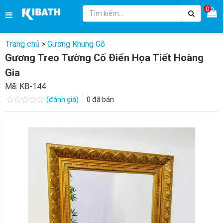
0
Trang chủ
>
Gương Khung Gỗ
Gương Treo Tường Cổ Điển Họa Tiết Hoàng
Gia
Mã:
KB-144
(đánh giá)
0
đã bán
Được
xếp
hạng
0.0
5
sao