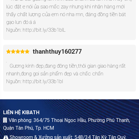
lúc đặt e nói ủa sao mắc zay nhưng khi nhận hàng mới
thấy chất lượng của em nó nha mn, đáng đồng tiền bát
gạo lun đó á á
Nguồn: http://bit.ly/33b1blL
thanhthuy160277
Gương kính đẹp,đang đông tiền,thôi gian giao hàng rất
nhanh,đong goi sản phẩm đẹp và chắc chắn
Nguồn: http://bit.ly/33b1bl
LIÊN HỆ KIBATH
Văn phòng: 364/75 Thoại Ngọc Hầu, Phường Phú Thạnh,
Quận Tân Phú, Tp. HCM
Showroom & Xưởng sản xuất: 548/34 Tân Kỳ Tân Quý,