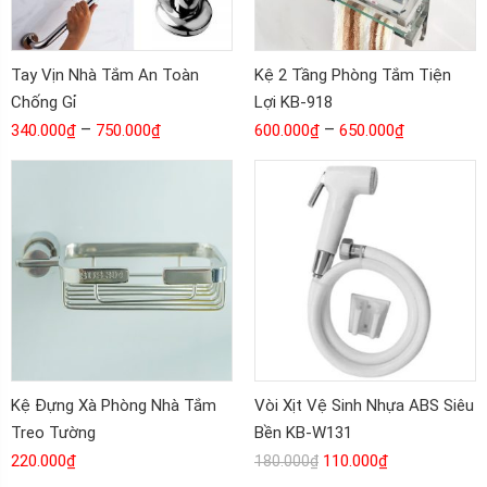
Tay Vịn Nhà Tắm An Toàn
Kệ 2 Tầng Phòng Tắm Tiện
Chống Gỉ
Lợi KB-918
–
–
340.000
₫
750.000
₫
600.000
₫
650.000
₫
Kệ Đựng Xà Phòng Nhà Tắm
Vòi Xịt Vệ Sinh Nhựa ABS Siêu
Treo Tường
Bền KB-W131
220.000
₫
110.000
₫
180.000
₫