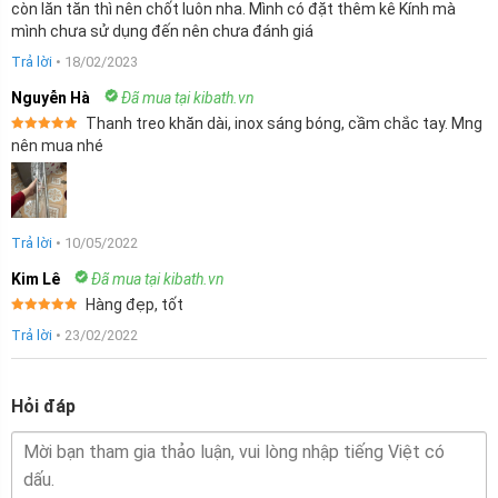
còn lăn tăn thì nên chốt luôn nha. Mình có đặt thêm kê Kính mà
mình chưa sử dụng đến nên chưa đánh giá
Trả lời
•
18/02/2023
Nguyễn Hà
Đã mua tại kibath.vn
Thanh treo khăn dài, inox sáng bóng, cầm chắc tay. Mng
Được xếp
nên mua nhé
hạng
5
5
sao
Trả lời
•
10/05/2022
Kim Lê
Đã mua tại kibath.vn
Hàng đẹp, tốt
Được xếp
Trả lời
•
23/02/2022
hạng
5
5
sao
Hỏi đáp