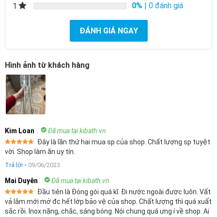
0%
| 0 đánh giá
1
ĐÁNH GIÁ NGAY
Hình ảnh từ khách hàng
Kim Loan
Đã mua tại kibath.vn
Đây là lần thứ hai mua sp của shop. Chất lượng sp tuyệt
Được xếp
vời. Shop làm ăn uy tín.
hạng
5
5
sao
Trả lời
•
09/06/2023
Mai Duyên
Đã mua tại kibath.vn
Đầu tiên là Đóng gói quá kĩ. Đi nước ngoài được luôn. Vất
Được xếp
vả lắm mới mở đc hết lớp bảo vệ của shop. Chất lượng thì quá xuất
hạng
5
5
sắc rồi. Inox nặng, chắc, sáng bóng. Nói chung quá ưng í về shop. Ai
sao