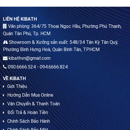
LIÊN HỆ KIBATH
Văn phòng: 364/75 Thoại Ngọc Hầu, Phường Phú Thạnh,
Quận Tân Phú, Tp. HCM
Showroom & Xưởng sản xuất: 548/34 Tân Kỳ Tân Quý,
Phường Bình Hưng Hoà, Quận Bình Tân, TP.HCM
kibathvn@gmail.com
090.6666.524 - 094.6666.824
VỀ KIBATH
Giới Thiệu
Hướng Dẫn Mua Online
Vận Chuyển & Thanh Toán
Đổi Trả & Hoàn Tiền
Chính Sách Bảo Hành
Chính Sách Bảo Mật