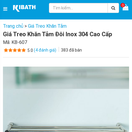
0
Trang chủ
>
Giá Treo Khăn Tắm
Giá Treo Khăn Tắm Đôi Inox 304 Cao Cấp
Mã:
KB-607
(
4
đánh giá)
383
đã bán
5.0
5.0
4
trên 5
dựa trên
đánh giá