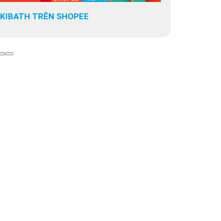
KIBATH TRÊN LAZADA
KIBATH T