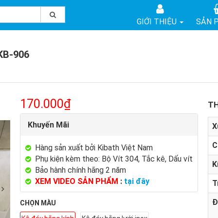
GIỚI THIỆU
SẢN 
 KB-906
170.000₫
TH
Khuyến Mãi
X
C
Hàng sản xuất bởi Kibath Việt Nam
Phụ kiện kèm theo: Bộ Vít 304, Tắc kê, Dấu vít
K
Bảo hành chính hãng 2 năm
XEM VIDEO SẢN PHẨM
:
tại đây
T
Đ
CHỌN MÀU