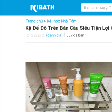
Trang chủ
>
Kệ Inox Nhà Tắm
Kệ Để Đồ Trên Bàn Cầu Siêu Tiện Lợi
(đánh giá)
557
đã bán
Được
xếp
hạng
0.0
5
sao