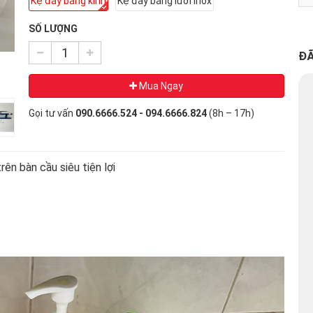
Kệ đáy bằng kính
Kệ đáy bằng lưới inox
SỐ LƯỢNG
ĐÃ
Mua Ngay
Gọi tư vấn
090.6666.524 - 094.6666.824
(8h – 17h)
n bàn cầu siêu tiện lợi