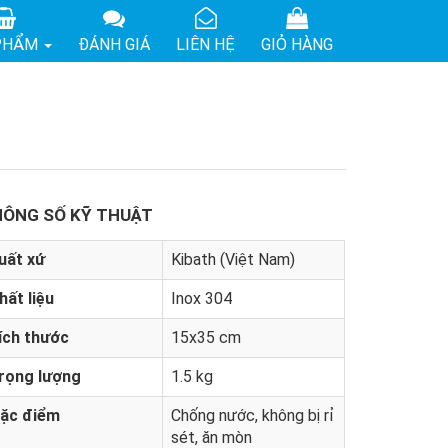
PHẨM
ĐÁNH GIÁ
LIÊN HỆ
GIỎ HÀNG
ÔNG SỐ KỸ THUẬT
uất xứ
Kibath (Việt Nam)
hất liệu
Inox 304
ích thước
15x35 cm
rọng lượng
1.5 kg
ặc điểm
Chống nước, không bị rỉ
sét, ăn mòn