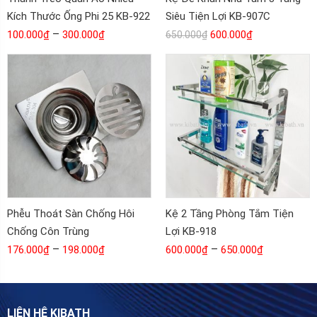
Kích Thước Ống Phi 25 KB-922
Siêu Tiện Lợi KB-907C
–
100.000
₫
300.000
₫
600.000
₫
650.000
₫
Phễu Thoát Sàn Chống Hôi
Kệ 2 Tầng Phòng Tắm Tiện
Chống Côn Trùng
Lợi KB-918
–
–
176.000
₫
198.000
₫
600.000
₫
650.000
₫
LIÊN HỆ KIBATH