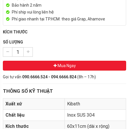
Bảo hành 2 năm
Phí ship vui lòng liên hệ
Phí giao nhanh tại TP.HCM: theo giá Grap, Ahamove
KÍCH THƯỚC
SỐ LƯỢNG
Mua Ngay
Gọi tư vấn
090.6666.524 - 094.6666.824
(8h – 17h)
THÔNG SỐ KỸ THUẬT
Xuất xứ
Kibath
Chất liệu
Inox SUS 304
Kích thước
60x11cm (dài x rộng)