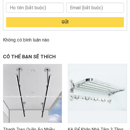
GỬI
Không có bình luận nào
CÓ THỂ BẠN SẼ THÍCH
Thanh Treo Quần Áo Nhiều
Kệ Để Khăn Nhà Tắm 3 Tầng