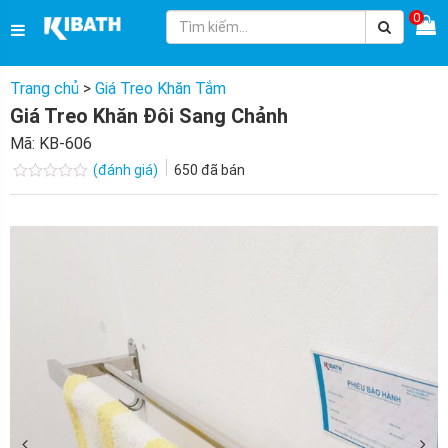
0
Trang chủ
>
Giá Treo Khăn Tắm
Giá Treo Khăn Đôi Sang Chảnh
Mã:
KB-606
(đánh giá)
650
đã bán
Được
xếp
hạng
0.0
5
sao