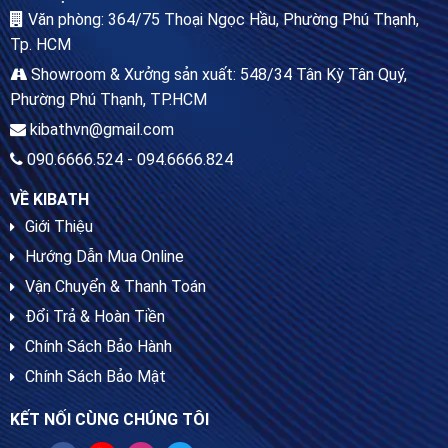
Văn phòng: 364/75 Thoại Ngọc Hầu, Phường Phú Thạnh,
Tp. HCM
Showroom & Xưởng sản xuất: 548/34 Tân Kỳ Tân Quý,
Phường Phú Thạnh, TP.HCM
kibathvn@gmail.com
090.6666.524 - 094.6666.824
VỀ KIBATH
Giới Thiệu
Hướng Dẫn Mua Online
Vận Chuyển & Thanh Toán
Đổi Trả & Hoàn Tiền
Chính Sách Bảo Hành
Chính Sách Bảo Mật
KẾT NỐI CÙNG CHÚNG TÔI