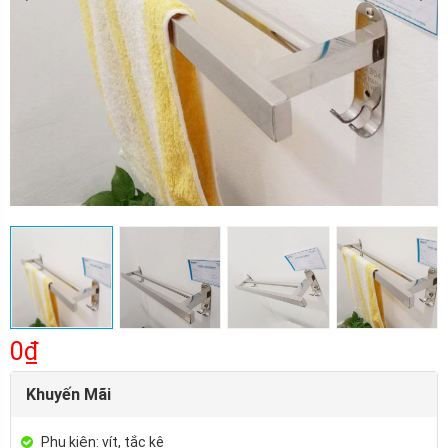
0₫
Khuyến Mãi
Phụ kiện: vít, tắc kê