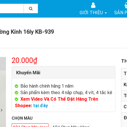
GIỚI THIỆU
SẢN 
ờng Kính 16ly KB-939
20.000₫
TH
Khuyến Mãi
T
K
Bảo hành chính hãng 1 năm
Sản phẩm kèm theo 4 nắp chụp, 4 vít, 4 tắc kê
T
Xem Video Và Có Thể Đặt Hàng Trên
Shopee
:
tại đây
C
Đ
CHỌN MÀU