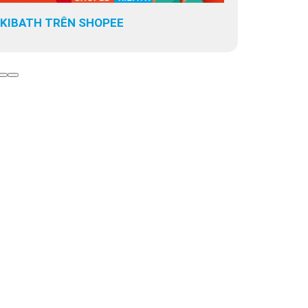
KIBATH TRÊN SHOPEE
KIBATH T