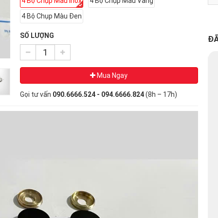
4 Bộ Chụp Màu Inox
4 Bộ Chụp Màu Vàng
4 Bộ Chụp Màu Đen
SỐ LƯỢNG
ĐÃ
Mua Ngay
Gọi tư vấn
090.6666.524 - 094.6666.824
(8h – 17h)