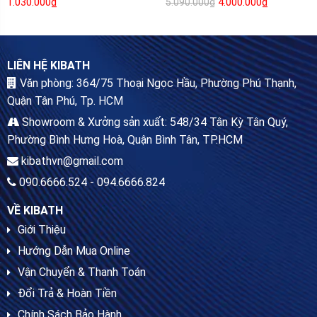
1.030.000
₫
4.000.000
₫
5.090.000
₫
LIÊN HỆ KIBATH
Văn phòng: 364/75 Thoại Ngọc Hầu, Phường Phú Thạnh,
Quận Tân Phú, Tp. HCM
Showroom & Xưởng sản xuất: 548/34 Tân Kỳ Tân Quý,
Phường Bình Hưng Hoà, Quận Bình Tân, TP.HCM
kibathvn@gmail.com
090.6666.524 - 094.6666.824
VỀ KIBATH
Giới Thiệu
Hướng Dẫn Mua Online
Vận Chuyển & Thanh Toán
Đổi Trả & Hoàn Tiền
Chính Sách Bảo Hành