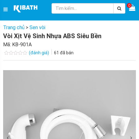
0
Trang chủ
>
Sen vòi
Vòi Xịt Vệ Sinh Nhựa ABS Siêu Bền
Mã:
KB-901A
(đánh giá)
61
đã bán
Được
xếp
hạng
0.0
5
sao