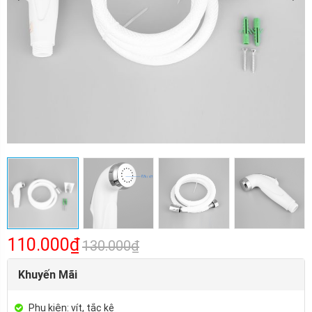
110.000₫
130.000₫
Khuyến Mãi
Phụ kiện: vít, tắc kê