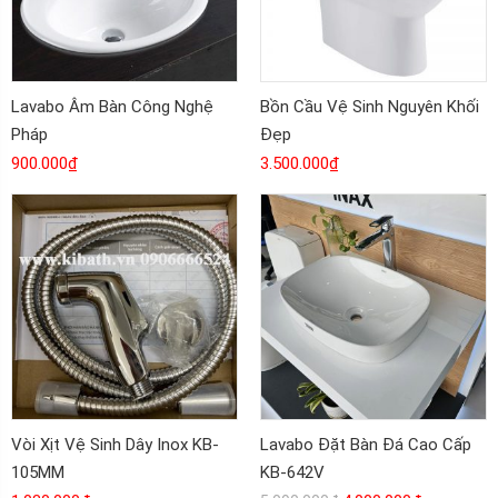
Lavabo Âm Bàn Công Nghệ
Bồn Cầu Vệ Sinh Nguyên Khối
Pháp
Đẹp
900.000
₫
3.500.000
₫
Vòi Xịt Vệ Sinh Dây Inox KB-
Lavabo Đặt Bàn Đá Cao Cấp
105MM
KB-642V