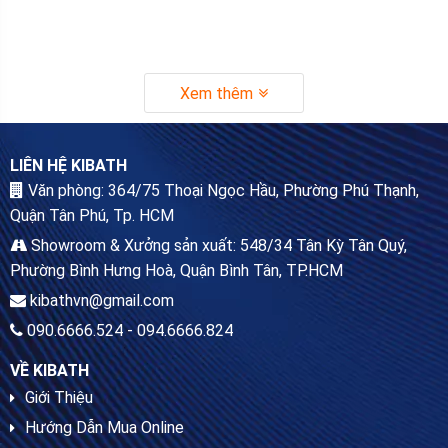
Xem thêm
LIÊN HỆ KIBATH
Văn phòng: 364/75 Thoại Ngọc Hầu, Phường Phú Thạnh,
Quận Tân Phú, Tp. HCM
Showroom & Xưởng sản xuất: 548/34 Tân Kỳ Tân Quý,
Phường Bình Hưng Hoà, Quận Bình Tân, TP.HCM
kibathvn@gmail.com
090.6666.524 - 094.6666.824
VỀ KIBATH
Giới Thiệu
Hướng Dẫn Mua Online