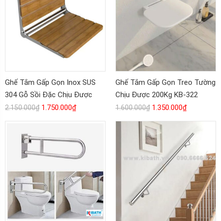
Ghế Tắm Gấp Gọn Inox SUS
Ghế Tắm Gấp Gọn Treo Tường
304 Gỗ Sồi Đặc Chịu Được
Chịu Được 200Kg KB-322
180kg Chống Trượt KB-331
1.750.000
₫
1.350.000
₫
2.150.000
₫
1.600.000
₫