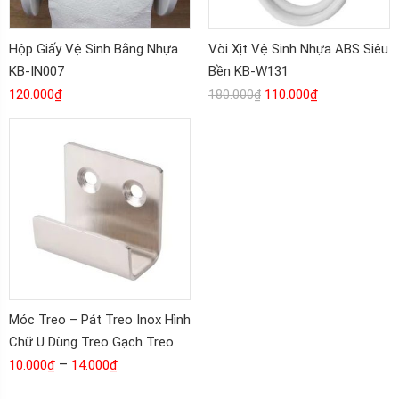
Hộp Giấy Vệ Sinh Bằng Nhựa
Vòi Xịt Vệ Sinh Nhựa ABS Siêu
KB-IN007
Bền KB-W131
120.000
₫
110.000
₫
180.000
₫
Móc Treo – Pát Treo Inox Hình
Chữ U Dùng Treo Gạch Treo
Kính Treo Gỗ Độ Dày Từ 10-
–
10.000
₫
14.000
₫
15-20ly KB-981