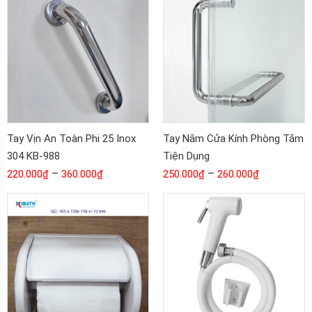
Tay Vịn An Toàn Phi 25 Inox
Tay Nắm Cửa Kính Phòng Tắm
304 KB-988
Tiện Dụng
–
–
220.000
₫
360.000
₫
250.000
₫
260.000
₫