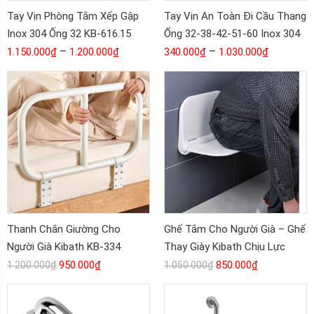
Tay Vịn Phòng Tắm Xếp Gập
Tay Vịn An Toàn Đi Cầu Thang
Inox 304 Ống 32 KB-616.15
Ống 32-38-42-51-60 Inox 304
–
KB-925
–
1.150.000
₫
1.200.000
₫
340.000
₫
1.030.000
₫
Thanh Chắn Giường Cho
Ghế Tắm Cho Người Già – Ghế
Người Già Kibath KB-334
Thay Giày Kibath Chịu Lực
200Kg KB-333
950.000
₫
850.000
₫
1.200.000
₫
1.050.000
₫