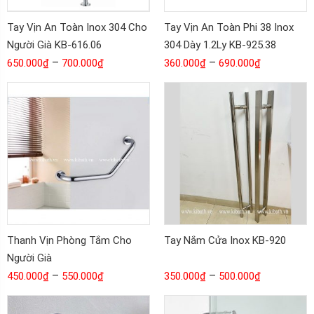
Tay Vịn An Toàn Inox 304 Cho
Tay Vịn An Toàn Phi 38 Inox
Người Già KB-616.06
304 Dày 1.2Ly KB-925.38
–
–
650.000
₫
700.000
₫
360.000
₫
690.000
₫
Thanh Vịn Phòng Tắm Cho
Tay Nắm Cửa Inox KB-920
Người Già
–
–
450.000
₫
550.000
₫
350.000
₫
500.000
₫