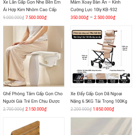
Xe Lăn Gấp Gọn Nhẹ Bền Êm
Mâm Xoay Bàn Ăn – Kính
Ái Hợp Kim Nhôm Cao Cấp
Cường Lực 10ly KB-932
KB-335
–
7.500.000
₫
350.000
₫
2.500.000
₫
9.000.000
₫
Ghế Phòng Tắm Gấp Gọn Cho
Xe Đẩy Gấp Gọn Dã Ngoại
Người Già Trẻ Em Chịu Được
Nặng 6.5KG Tải Trọng 100Kg
240kg KB-330
KB-336
2.150.000
₫
1.850.000
₫
2.700.000
₫
2.200.000
₫