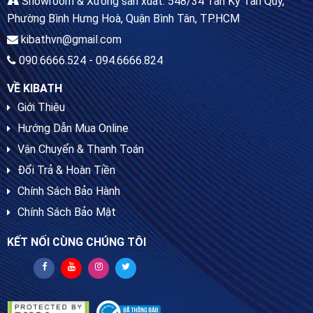
Showroom & Xưởng sản xuất: 548/34 Tân Kỳ Tân Quý,
Phường Bình Hưng Hoà, Quận Bình Tân, TP.HCM
kibathvn@gmail.com
090.6666.524 - 094.6666.824
VỀ KIBATH
Giới Thiệu
Hướng Dẫn Mua Online
Vận Chuyển & Thanh Toán
Đổi Trả & Hoàn Tiền
Chính Sách Bảo Hành
Chính Sách Bảo Mật
KẾT NỐI CÙNG CHÚNG TÔI