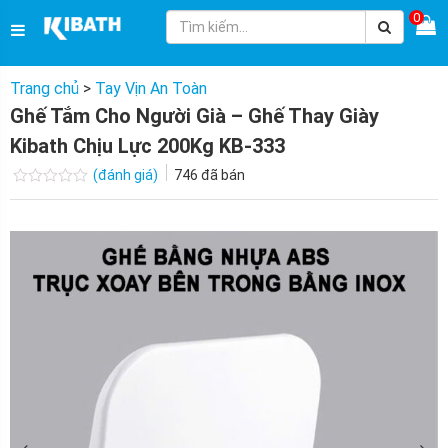
0
Trang chủ
>
Tay Vịn An Toàn
Ghế Tắm Cho Người Già – Ghế Thay Giày
Kibath Chịu Lực 200Kg KB-333
(đánh giá)
746
đã bán
Được
xếp
hạng
0.0
5
sao