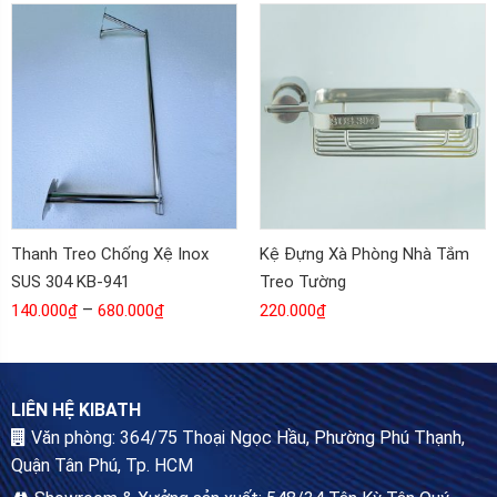
Thanh Treo Chống Xệ Inox
Kệ Đựng Xà Phòng Nhà Tắm
SUS 304 KB-941
Treo Tường
–
140.000
₫
680.000
₫
220.000
₫
LIÊN HỆ KIBATH
Văn phòng: 364/75 Thoại Ngọc Hầu, Phường Phú Thạnh,
Quận Tân Phú, Tp. HCM