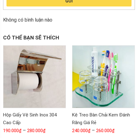
GỬI
Không có bình luận nào
CÓ THỂ BẠN SẼ THÍCH
Hộp Giấy Vệ Sinh Inox 304
Kệ Treo Bàn Chải Kem Đánh
Cao Cấp
Răng Giá Rẻ
–
–
190.000
₫
280.000
₫
240.000
₫
260.000
₫