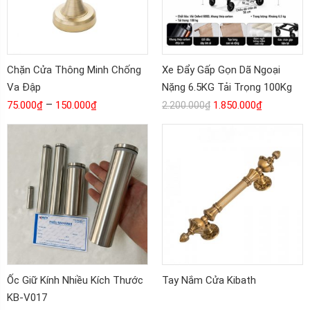
Chặn Cửa Thông Minh Chống
Xe Đẩy Gấp Gọn Dã Ngoại
Va Đập
Nặng 6.5KG Tải Trọng 100Kg
–
KB-336
75.000
₫
150.000
₫
1.850.000
₫
2.200.000
₫
Ốc Giữ Kính Nhiều Kích Thước
Tay Nắm Cửa Kibath
KB-V017