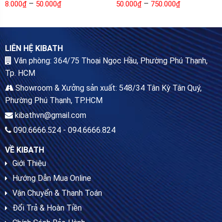
–
–
8.000
₫
50.000
₫
50.000
₫
750.000
₫
LIÊN HỆ KIBATH
Văn phòng: 364/75 Thoại Ngọc Hầu, Phường Phú Thạnh,
Tp. HCM
Showroom & Xưởng sản xuất: 548/34 Tân Kỳ Tân Quý,
Phường Phú Thạnh, TP.HCM
kibathvn@gmail.com
090.6666.524 - 094.6666.824
VỀ KIBATH
Giới Thiệu
Hướng Dẫn Mua Online
Vận Chuyển & Thanh Toán
Đổi Trả & Hoàn Tiền