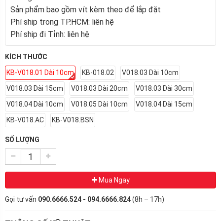
Sản phẩm bao gồm vít kèm theo để lắp đặt
Phí ship trong TP.HCM: liên hệ
Phí ship đi Tỉnh: liên hệ
KÍCH THƯỚC
KB-V018.01 Dài 10cm
KB-018.02
V018.03 Dài 10cm
V018.03 Dài 15cm
V018.03 Dài 20cm
V018.03 Dài 30cm
V018.04 Dài 10cm
V018.05 Dài 10cm
V018.04 Dài 15cm
KB-V018.AC
KB-V018.BSN
SỐ LƯỢNG
Mua Ngay
Gọi tư vấn
090.6666.524 - 094.6666.824
(8h – 17h)