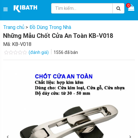
0
Trang chủ
>
Đồ Dùng Trong Nhà
Những Mẫu Chốt Cửa An Toàn KB-V018
Mã:
KB-V018
(đánh giá)
1556
đã bán
Được
xếp
hạng
0.0
5
sao