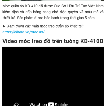
Móc quần áo KB-410 đã được Cục Sở Hữu Trí Tuệ Việt Nam
kiểm định và cấp bằng sáng chế độc quyền về mẫu mã và
thiết kế. Sản phẩm được bảo hành trong thời gian 5 năm.
► Xem thêm các mẫu móc treo quần áo khác tại:
https://kibath.vn/moc-ao/
Video móc treo đồ trên tường KB-410B