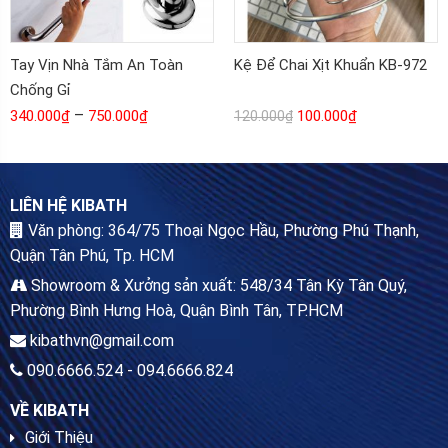
Tay Vịn Nhà Tắm An Toàn
Kệ Để Chai Xịt Khuẩn KB-972
Chống Gỉ
–
340.000
₫
750.000
₫
100.000
₫
120.000
₫
LIÊN HỆ KIBATH
Văn phòng: 364/75 Thoại Ngọc Hầu, Phường Phú Thạnh,
Quận Tân Phú, Tp. HCM
Showroom & Xưởng sản xuất: 548/34 Tân Kỳ Tân Quý,
Phường Bình Hưng Hoà, Quận Bình Tân, TP.HCM
kibathvn@gmail.com
090.6666.524 - 094.6666.824
VỀ KIBATH
Giới Thiệu