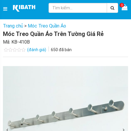
0
Trang chủ
>
Móc Treo Quần Áo
Móc Treo Quần Áo Trên Tường Giá Rẻ
Mã:
KB-410B
(đánh giá)
650
đã bán
Được
xếp
hạng
0.0
5
sao