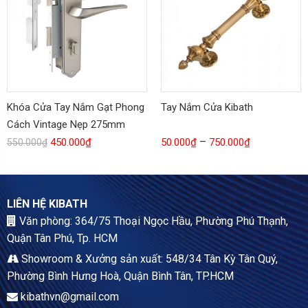
Khóa Cửa Tay Nắm Gạt Phong
Tay Nắm Cửa Kibath
Cách Vintage Nẹp 275mm
–
450.000
₫
50.000
₫
750.000
₫
550.000
₫
LIÊN HỆ KIBATH
Văn phòng: 364/75 Thoại Ngọc Hầu, Phường Phú Thạnh,
Quận Tân Phú, Tp. HCM
Showroom & Xưởng sản xuất: 548/34 Tân Kỳ Tân Quý,
Phường Bình Hưng Hoà, Quận Bình Tân, TP.HCM
kibathvn@gmail.com