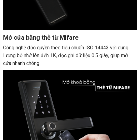
M
ở
c
ửa
b
ằ
ng th
ẻ
t
ừ
Mifare
Công nghệ độc quyền theo tiêu chuẩn ISO 14443 với dung
lượng bộ nhớ lên đến 1K, đọc ghi dữ liệu 0.5 giây, giúp mở
cửa nhanh chóng.