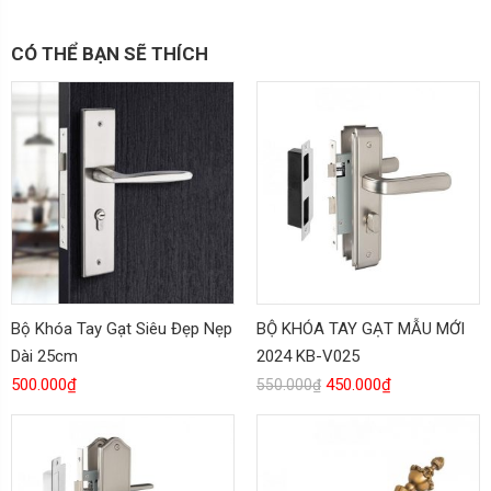
CÓ THỂ BẠN SẼ THÍCH
Bộ Khóa Tay Gạt Siêu Đẹp Nẹp
BỘ KHÓA TAY GẠT MẪU MỚI
Dài 25cm
2024 KB-V025
500.000
₫
450.000
₫
550.000
₫