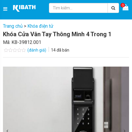
0
Trang chủ
>
Khóa điện tử
Khóa Cửa Vân Tay Thông Minh 4 Trong 1
Mã:
KB-39812.001
(đánh giá)
14
đã bán
Được
xếp
hạng
0.0
5
sao