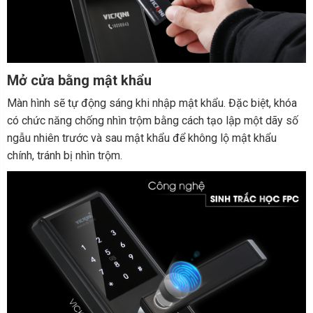
M
ở
c
ửa
b
ằ
ng m
ậ
t kh
ẩ
u
Màn hình sẽ tự động sáng khi nhập mật khẩu. Đặc biệt, khóa
có chức năng chống nhìn trộm bằng cách tạo lập một dãy số
ngẫu nhiên trước và sau mật khẩu để không lộ mật khẩu
chính, tránh bị nhìn trộm.