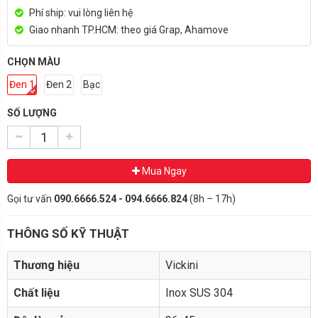
Phí ship: vui lòng liên hệ
Giao nhanh TP.HCM: theo giá Grap, Ahamove
CHỌN MÀU
Đen 1
Đen 2
Bạc
SỐ LƯỢNG
Mua Ngay
Gọi tư vấn
090.6666.524 - 094.6666.824
(8h – 17h)
THÔNG SỐ KỸ THUẬT
Thương hiệu
Vickini
Chất liệu
Inox SUS 304