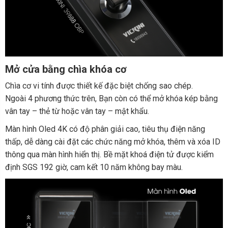
M
ở
c
ửa
b
ằ
ng chìa
khóa
c
ơ
Chìa cơ vi tính được thiết kế đặc biệt chống sao chép.
Ngoài 4 phương thức trên, Bạn còn có thể mở khóa kép bằng
vân tay – thẻ từ hoặc vân tay – mật khẩu.
Màn hình Oled 4K có độ phân giải cao, tiêu thụ điện năng
thấp, dễ dàng cài đặt các chức năng mở khóa, thêm và xóa ID
thông qua màn hình hiển thị. Bề mặt khoá điện tử được kiểm
định SGS 192 giờ, cam kết 10 năm không bay màu.