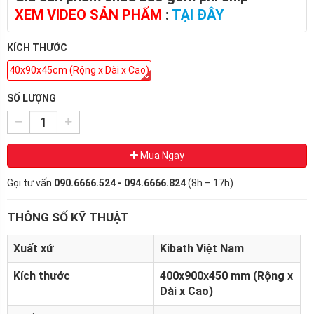
XEM VIDEO SẢN PHẨM
:
TẠI ĐÂY
KÍCH THƯỚC
40x90x45cm (Rộng x Dài x Cao)
SỐ LƯỢNG
Mua Ngay
Gọi tư vấn
090.6666.524 - 094.6666.824
(8h – 17h)
THÔNG SỐ KỸ THUẬT
Xuất xứ
Kibath Việt Nam
Kích thước
400x900x450 mm (Rộng x
Dài x Cao)