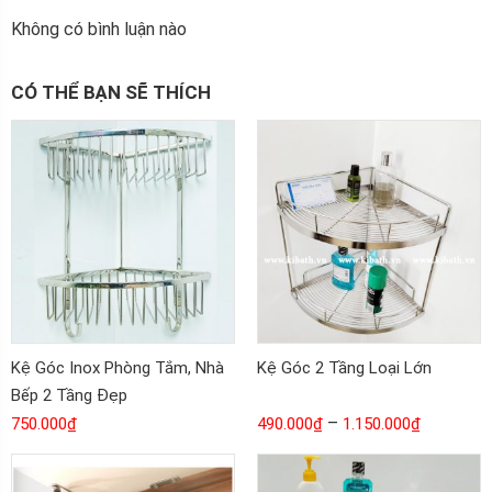
Không có bình luận nào
CÓ THỂ BẠN SẼ THÍCH
Kệ Góc Inox Phòng Tắm, Nhà
Kệ Góc 2 Tầng Loại Lớn
Bếp 2 Tầng Đẹp
–
750.000
₫
490.000
₫
1.150.000
₫