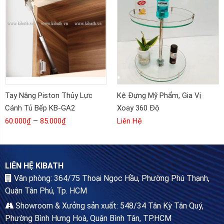
Tay Nâng Piston Thủy Lực
Kệ Đựng Mỹ Phẩm, Gia Vị
Cánh Tủ Bếp KB-GA2
Xoay 360 Độ
–
60.000
₫
85.000
₫
Liên Hệ
LIÊN HỆ KIBATH
Văn phòng: 364/75 Thoại Ngọc Hầu, Phường Phú Thạnh,
Quận Tân Phú, Tp. HCM
Showroom & Xưởng sản xuất: 548/34 Tân Kỳ Tân Quý,
Phường Bình Hưng Hoà, Quận Bình Tân, TP.HCM