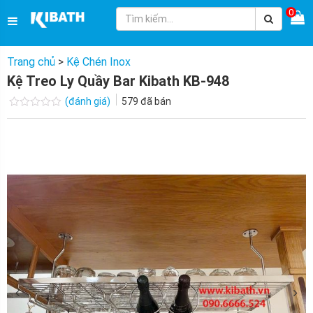
0
Trang chủ
>
Kệ Chén Inox
Kệ Treo Ly Quầy Bar Kibath KB-948
(đánh giá)
579
đã bán
Được
xếp
hạng
0.0
5
sao