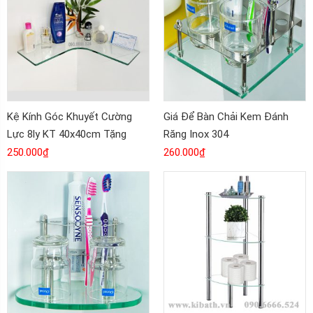
Kệ Kính Góc Khuyết Cường
Giá Để Bàn Chải Kem Đánh
Lực 8ly KT 40x40cm Tặng
Răng Inox 304
Kèm Bộ Bát Inox 304, KB-317
250.000
₫
260.000
₫