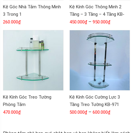
Kệ Góc Nhà Tắm Thông Minh
Kệ Kính Góc Thông Minh 2
3 Trong 1
Tầng – 3 Tầng – 4 Tầng KB-
935
–
260.000
₫
450.000
₫
950.000
₫
Kệ Kính Góc Treo Tường
Kệ Kính Góc Cường Lực 3
Phòng Tắm
Tầng Treo Tường KB-971
–
470.000
₫
500.000
₫
600.000
₫