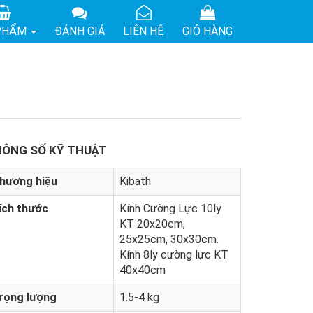
PHẨM
ĐÁNH GIÁ
LIÊN HỆ
GIỎ HÀNG
ÔNG SỐ KỸ THUẬT
hương hiệu
Kibath
ích thước
Kính Cường Lực 10ly
KT 20x20cm,
25x25cm, 30x30cm.
Kính 8ly cường lực KT
40x40cm
rọng lượng
1.5-4 kg