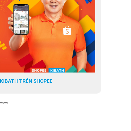
KIBATH TRÊN SHOPEE
KIBATH T