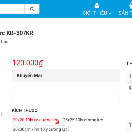
GIỚI THIỆU
SẢN 
ực KB-307KR
 bán
120.000₫
TH
Khuyến Mãi
T
K
KÍCH THƯỚC
20x20 10ly ko cường lực
25x25 10ly cường lực
T
30x30cm kính 10ly cường lực