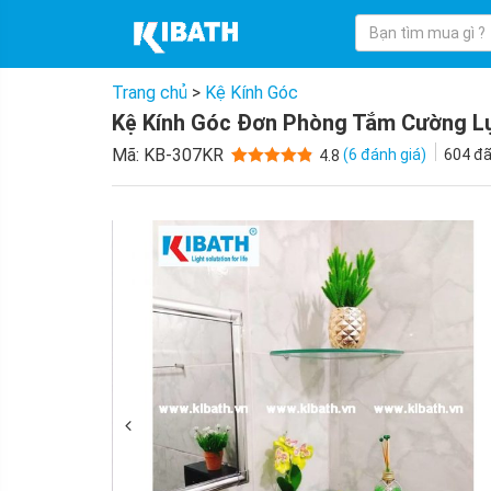
Trang chủ
>
Kệ Kính Góc
Kệ Kính Góc Đơn Phòng Tắm Cường L
Mã:
KB-307KR
(
6
đánh giá)
604
đã
4.8
4.8
6
trên 5
dựa trên
đánh giá