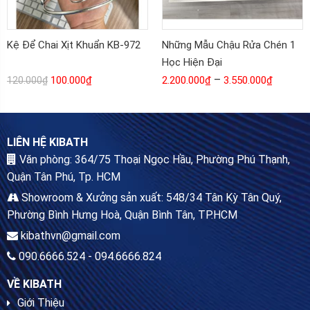
Kệ Để Chai Xịt Khuẩn KB-972
Những Mẫu Chậu Rửa Chén 1
Học Hiện Đại
–
100.000
₫
2.200.000
₫
3.550.000
₫
120.000
₫
LIÊN HỆ KIBATH
Văn phòng: 364/75 Thoại Ngọc Hầu, Phường Phú Thạnh,
Quận Tân Phú, Tp. HCM
Showroom & Xưởng sản xuất: 548/34 Tân Kỳ Tân Quý,
Phường Bình Hưng Hoà, Quận Bình Tân, TP.HCM
kibathvn@gmail.com
090.6666.524 - 094.6666.824
VỀ KIBATH
Giới Thiệu