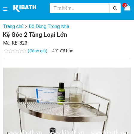
0
Trang chủ
>
Đồ Dùng Trong Nhà
Kệ Góc 2 Tầng Loại Lớn
Mã:
KB-823
(đánh giá)
491
đã bán
Được
xếp
hạng
0.0
5
sao