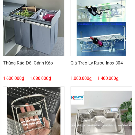
Thùng Rác Đôi Cánh Kéo
Giá Treo Ly Rượu Inox 304
–
–
1.600.000
₫
1.680.000
₫
1.000.000
₫
1.400.000
₫