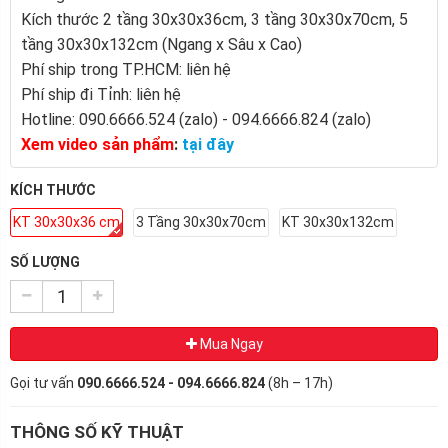
Kích thước 2 tầng 30x30x36cm, 3 tầng 30x30x70cm, 5
tầng 30x30x132cm (Ngang x Sâu x Cao)
Phí ship trong TP.HCM: liên hệ
Phí ship đi Tỉnh: liên hệ
Hotline: 090.6666.524 (zalo) - 094.6666.824 (zalo)
Xem video sản phẩm
:
tại đây
KÍCH THƯỚC
KT 30x30x36 cm
3 Tầng 30x30x70cm
KT 30x30x132cm
SỐ LƯỢNG
Mua Ngay
Gọi tư vấn
090.6666.524 - 094.6666.824
(8h – 17h)
THÔNG SỐ KỸ THUẬT