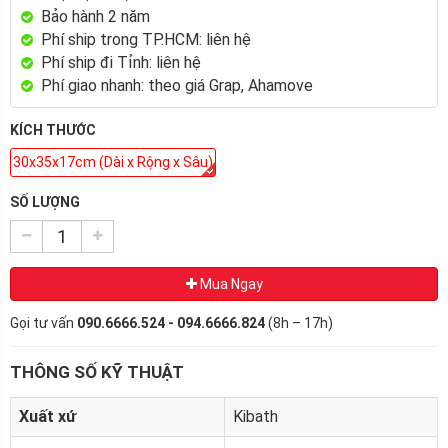
Bảo hành 2 năm
Phí ship trong TP.HCM: liên hệ
Phí ship đi Tỉnh: liên hệ
Phí giao nhanh: theo giá Grap, Ahamove
KÍCH THƯỚC
30x35x17cm (Dài x Rộng x Sâu)
SỐ LƯỢNG
Mua Ngay
Gọi tư vấn
090.6666.524 - 094.6666.824
(8h – 17h)
THÔNG SỐ KỸ THUẬT
Xuất xứ
Kibath