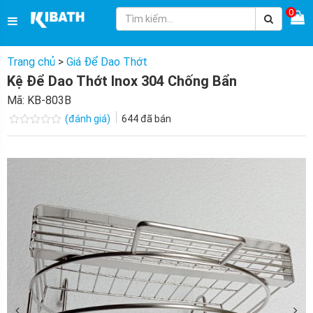
0
Trang chủ
>
Giá Để Dao Thớt
Kệ Để Dao Thớt Inox 304 Chống Bẩn
Mã:
KB-803B
(đánh giá)
644
đã bán
Được
xếp
hạng
0.0
5
sao