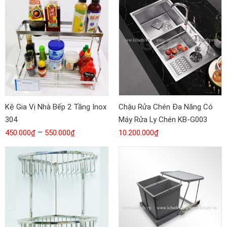
Kệ Gia Vị Nhà Bếp 2 Tầng Inox
Chậu Rửa Chén Đa Năng Có
304
Máy Rửa Ly Chén KB-G003
–
450.000
₫
550.000
₫
10.200.000
₫