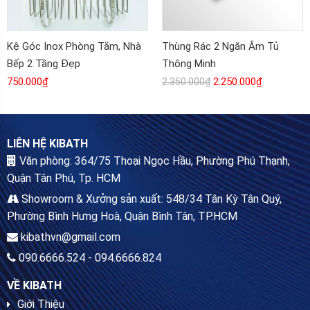
Kệ Góc Inox Phòng Tắm, Nhà
Thùng Rác 2 Ngăn Âm Tủ
Bếp 2 Tầng Đẹp
Thông Minh
750.000
₫
2.250.000
₫
2.350.000
₫
LIÊN HỆ KIBATH
Văn phòng: 364/75 Thoại Ngọc Hầu, Phường Phú Thạnh,
Quận Tân Phú, Tp. HCM
Showroom & Xưởng sản xuất: 548/34 Tân Kỳ Tân Quý,
Phường Bình Hưng Hoà, Quận Bình Tân, TP.HCM
kibathvn@gmail.com
090.6666.524 - 094.6666.824
VỀ KIBATH
Giới Thiệu