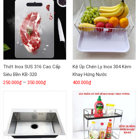
Thớt Inox SUS 316 Cao Cấp
Kệ Úp Chén Ly Inox 304 Kèm
Siêu Bền KB-320
Khay Hứng Nước
–
250.000
₫
350.000
₫
400.000
₫