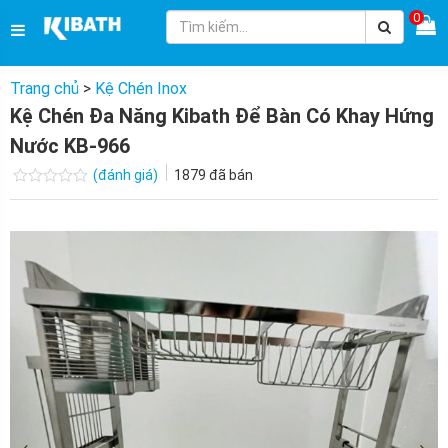
0
Trang chủ
>
Kệ Chén Inox
Kệ Chén Đa Năng Kibath Để Bàn Có Khay Hứng
Nước KB-966
(đánh giá)
1879
đã bán
Được
xếp
hạng
0.0
5
sao