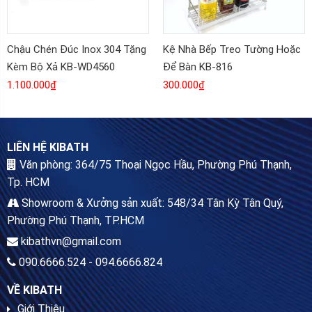
Chậu Chén Đúc Inox 304 Tặng
Kệ Nhà Bếp Treo Tường Hoặc
Kèm Bộ Xả KB-WD4560
Để Bàn KB-816
1.100.000
₫
300.000
₫
LIÊN HỆ KIBATH
Văn phòng: 364/75 Thoại Ngọc Hầu, Phường Phú Thạnh,
Tp. HCM
Showroom & Xưởng sản xuất: 548/34 Tân Kỳ Tân Quý,
Phường Phú Thạnh, TP.HCM
kibathvn@gmail.com
090.6666.524 - 094.6666.824
VỀ KIBATH
Giới Thiệu