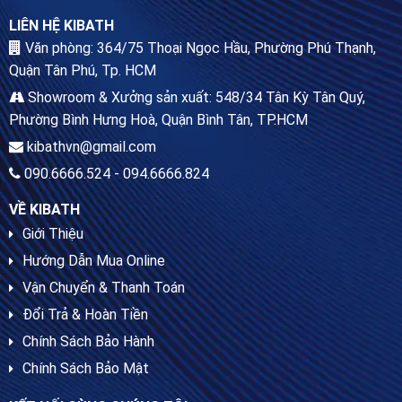
LIÊN HỆ KIBATH
Văn phòng: 364/75 Thoại Ngọc Hầu, Phường Phú Thạnh,
Quận Tân Phú, Tp. HCM
Showroom & Xưởng sản xuất: 548/34 Tân Kỳ Tân Quý,
Phường Bình Hưng Hoà, Quận Bình Tân, TP.HCM
kibathvn@gmail.com
090.6666.524 - 094.6666.824
VỀ KIBATH
Giới Thiệu
Hướng Dẫn Mua Online
Vận Chuyển & Thanh Toán
Đổi Trả & Hoàn Tiền
Chính Sách Bảo Hành
Chính Sách Bảo Mật