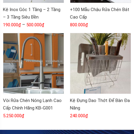
Kệ Inox Góc 1 Tầng – 2 Tầng
+100 Mẫu Chậu Rửa Chén Bát
– 3 Tầng Siêu Bền
Cao Cấp
–
190.000
₫
500.000
₫
800.000
₫
Vòi Rửa Chén Nóng Lạnh Cao
Kệ Đựng Dao Thớt Để Bàn Đa
Cấp Chính Hãng KB-G001
Năng
5.250.000
₫
240.000
₫