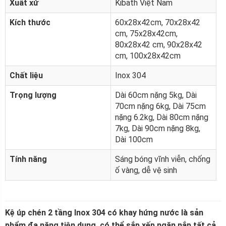
Xuất xứ
Kibath Việt Nam
Kích thước
60x28x42cm, 70x28x42
cm, 75x28x42cm,
80x28x42 cm, 90x28x42
cm, 100x28x42cm
Chất liệu
Inox 304
Trọng lượng
Dài 60cm nặng 5kg, Dài
70cm nặng 6kg, Dài 75cm
nặng 6.2kg, Dài 80cm nặng
7kg, Dài 90cm nặng 8kg,
Dài 100cm
Tính năng
Sáng bóng vĩnh viễn, chống
ố vàng, dễ vệ sinh
Kệ úp chén 2 tầng Inox 304 có khay hứng nước là sản
phẩm đa năng tiện dụng, có thể sắp xếp ngăn nắp tất cả