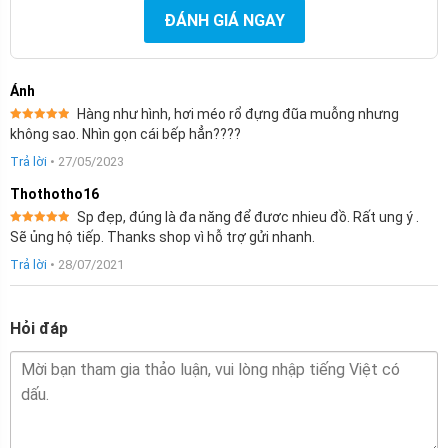
ĐÁNH GIÁ NGAY
Ánh
Hàng như hình, hơi méo rổ đựng đũa muỗng nhưng
Được xếp
không sao. Nhìn gọn cái bếp hẳn????
hạng
5
5
sao
Trả lời
•
27/05/2023
Thothotho16
Sp đẹp, đúng là đa năng để đươc nhieu đồ. Rất ung ý .
Được xếp
Sẽ ủng hộ tiếp. Thanks shop vì hỗ trợ gửi nhanh.
hạng
5
5
sao
Trả lời
•
28/07/2021
Hỏi đáp