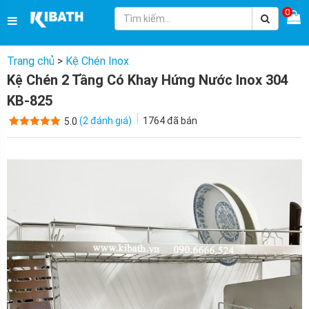
0
Trang chủ
>
Kệ Chén Inox
Kệ Chén 2 Tầng Có Khay Hứng Nước Inox 304
KB-825
(
2
đánh giá)
1764
đã bán
5.0
5.0
2
trên 5
dựa trên
đánh giá