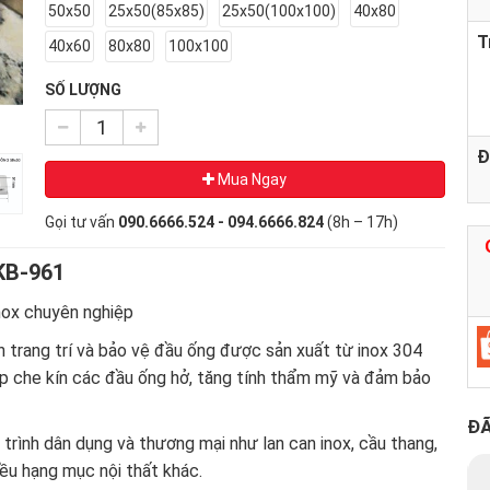
50x50
25x50(85x85)
25x50(100x100)
40x80
T
40x60
80x80
100x100
SỐ LƯỢNG
Đ
Mua Ngay
Gọi tư vấn
090.6666.524 - 094.6666.824
(8h – 17h)
KB-961
inox chuyên nghiệp
 trang trí và bảo vệ đầu ống được sản xuất từ inox 304
p che kín các đầu ống hở, tăng tính thẩm mỹ và đảm bảo
ĐÃ
rình dân dụng và thương mại như lan can inox, cầu thang,
iều hạng mục nội thất khác.