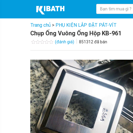
Trang chủ
>
PHỤ KIỆN LẮP ĐẶT PÁT-VÍT
Chụp Ống Vuông Ống Hộp KB-961
(đánh giá)
851312
đã bán
Được
xếp
hạng
0.0
5
sao