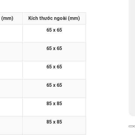
g (mm)
Kích thước ngoài (mm)
65 x 65
65 x 65
65 x 65
65 x 65
KIBATH TRÊN TIKI
85 x 85
85 x 85