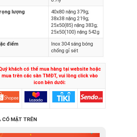
rọng lượng
40x80 nặng 379g;
38x38 nặng 219g;
25x50(85) nặng 383g;
25x50(100) nặng 542g
ặc điểm
Inox 304 sáng bóng
chống gỉ sét
Quý khách có thể mua hàng tại website hoặc
mua trên các sàn TMĐT, vui lòng click vào
icon bên dưới:
 CÓ MẶT TRÊN