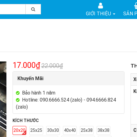
GIỚI THIỆU
SẢN 
17.000₫
22.000₫
TH
Khuyến Mãi
X
K
Bảo hành 1 năm
Hotline: 090.6666.524 (zalo) - 094.6666.824
(zalo)
KÍCH THƯỚC
C
20x20
25x25
30x30
40x40
25x38
38x38