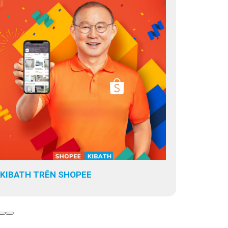
KIBATH TRÊN SHOPEE
KIBATH T