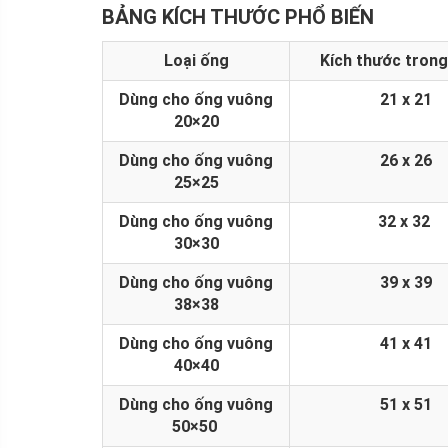
BẢNG KÍCH THƯỚC PHỔ BIẾN
Loại ống
Kích thước tron
Dùng cho ống vuông
21 x 21
20×20
Dùng cho ống vuông
26 x 26
25×25
Dùng cho ống vuông
32 x 32
30×30
Dùng cho ống vuông
39 x 39
38×38
KIBATH TRÊN LAZADA
Dùng cho ống vuông
41 x 41
40×40
Dùng cho ống vuông
51 x 51
50×50