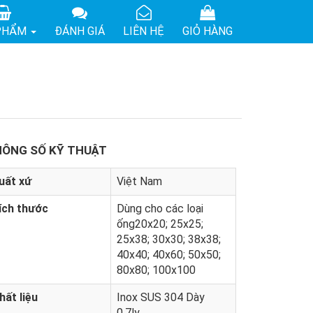
PHẨM
ĐÁNH GIÁ
LIÊN HỆ
GIỎ HÀNG
ÔNG SỐ KỸ THUẬT
uất xứ
Việt Nam
ích thước
Dùng cho các loại
ống20x20; 25x25;
25x38; 30x30; 38x38;
40x40; 40x60; 50x50;
80x80; 100x100
hất liệu
Inox SUS 304 Dày
0.7ly