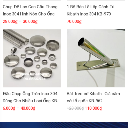
Chụp Đế Lan Can Cầu Thang
1 Bộ Bản Lề Lắp Cánh Tủ
Inox 304 Hình Nón Cho Ống
Kibath Inox 304 KB-970
38-42-51 KB-968
–
28.000
₫
30.000
₫
70.000
₫
Đầu Chụp Ống Tròn Inox 304
Bát treo cờ Kibath- Giá cắm
Dùng Cho Nhiều Loại Ống KB-
cờ tổ quốc KB-962
929
–
6.000
₫
40.000
₫
110.000
₫
120.000
₫