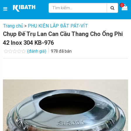
0
Trang chủ
>
PHỤ KIỆN LẮP ĐẶT PÁT-VÍT
Chụp Đế Trụ Lan Can Cầu Thang Cho Ống Phi
42 Inox 304 KB-976
(đánh giá)
978
đã bán
Được
xếp
hạng
0.0
5
sao