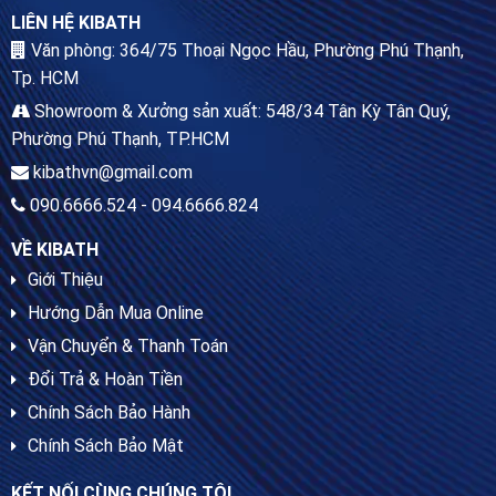
LIÊN HỆ KIBATH
Văn phòng: 364/75 Thoại Ngọc Hầu, Phường Phú Thạnh,
Tp. HCM
Showroom & Xưởng sản xuất: 548/34 Tân Kỳ Tân Quý,
Phường Phú Thạnh, TP.HCM
kibathvn@gmail.com
090.6666.524 - 094.6666.824
VỀ KIBATH
Giới Thiệu
Hướng Dẫn Mua Online
Vận Chuyển & Thanh Toán
Đổi Trả & Hoàn Tiền
Chính Sách Bảo Hành
Chính Sách Bảo Mật
KẾT NỐI CÙNG CHÚNG TÔI