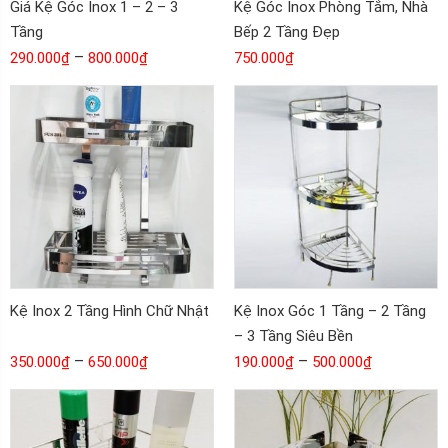
Giá Kệ Góc Inox 1 – 2 – 3
Kệ Góc Inox Phòng Tắm, Nhà
Tầng
Bếp 2 Tầng Đẹp
–
290.000
₫
800.000
₫
750.000
₫
Kệ Inox 2 Tầng Hình Chữ Nhật
Kệ Inox Góc 1 Tầng – 2 Tầng
– 3 Tầng Siêu Bền
–
–
350.000
₫
650.000
₫
190.000
₫
500.000
₫