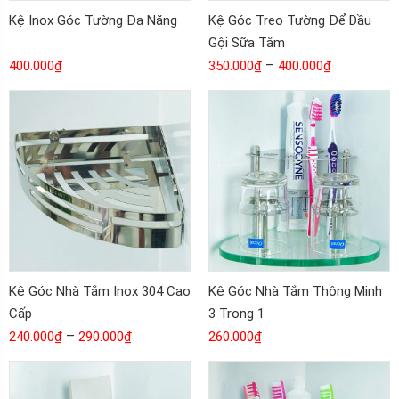
Kệ Inox Góc Tường Đa Năng
Kệ Góc Treo Tường Để Dầu
Gội Sữa Tắm
–
400.000
₫
350.000
₫
400.000
₫
Kệ Góc Nhà Tắm Inox 304 Cao
Kệ Góc Nhà Tắm Thông Minh
Cấp
3 Trong 1
–
240.000
₫
290.000
₫
260.000
₫