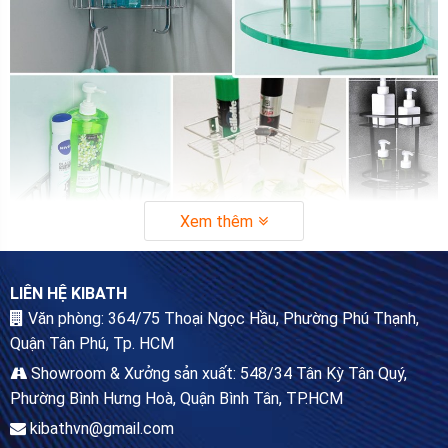
Xem thêm
Lợi ích khi sử dụng kệ góc nhà tắm inox
LIÊN HỆ KIBATH
304
Văn phòng: 364/75 Thoại Ngọc Hầu, Phường Phú Thạnh,
Kệ inox góc phòng tắm là phụ kiện thuộc dòng sản phẩm kệ
Quận Tân Phú, Tp. HCM
nhà tắm. Ví trí lắp đặt nằm ở góc tường, gần với vòi hoa sen
Showroom & Xưởng sản xuất: 548/34 Tân Kỳ Tân Quý,
hoặc bồn tắm. Độ cao vừa tầm với người sử dụng.
Phường Bình Hưng Hoà, Quận Bình Tân, TP.HCM
Mục đích vừa “cơi nới” thêm không gian vừa giúp người dùng
kibathvn@gmail.com